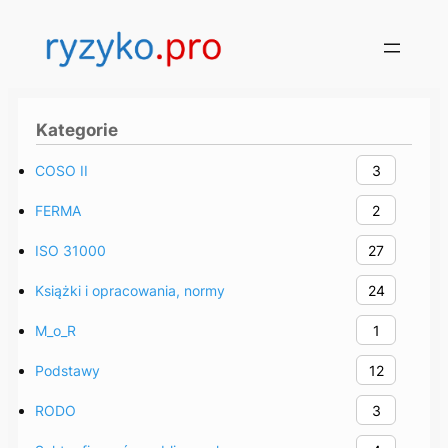
Przejdź
do
treści
Kategorie
COSO II
3
FERMA
2
ISO 31000
27
Książki i opracowania, normy
24
M_o_R
1
Podstawy
12
RODO
3