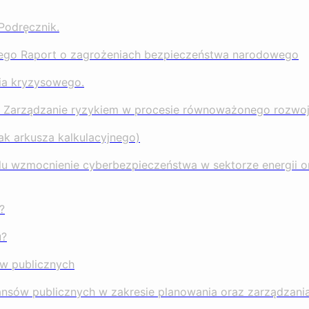
Podręcznik.
wego Raport o zagrożeniach bezpieczeństwa narodowego
nia kryzysowego.
tw Zarządzanie ryzykiem w procesie równoważonego rozwoj
k arkusza kalkulacyjnego)
lu wzmocnienie cyberbezpieczeństwa w sektorze energii 
?
u?
ów publicznych
ansów publicznych w zakresie planowania oraz zarządzani