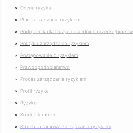
Ocena ryzyka
Plan zarządzania ryzykiem
Podręcznik dla Dużych i średnich przedsiębiors
Polityka zarządzania ryzykiem
Postępowanie z ryzykiem
Prawdopodobieństwo
Proces zarządzania ryzykiem
Profil ryzyka
Ryzyko
Środek kontroli
Struktura ramowa zarządzania ryzykiem