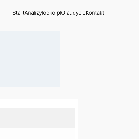
Start
Analizy
lobko.pl
O audycie
Kontakt