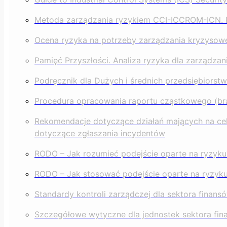
Metoda zarządzania ryzykiem CCI-ICCROM-ICN. 
Ocena ryzyka na potrzeby zarządzania kryzyso
Pamięć Przyszłości. Analiza ryzyka dla zarządza
Podręcznik dla Dużych i średnich przedsiębiors
Procedura opracowania raportu cząstkowego (bra
Rekomendacje dotyczące działań mających na ce
dotyczące zgłaszania incydentów
RODO – Jak rozumieć podejście oparte na ryzyku
RODO – Jak stosować podejście oparte na ryzyk
Standardy kontroli zarządczej dla sektora finans
Szczegółowe wytyczne dla jednostek sektora fin