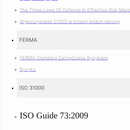
The Three Lines Of Defense In Effective Risk Ma
Wykorzystanie COSO w trzech liniach obrony
FERMA
FERMA Standard Zarządzania Ryzykiem
Ryzyko
ISO 31000
ISO Guide 73:2009