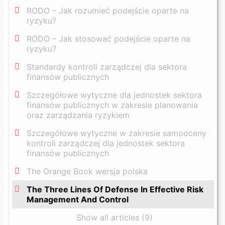
RODO – Jak rozumieć podejście oparte na
ryzyku?
RODO – Jak stosować podejście oparte na
ryzyku?
Standardy kontroli zarządczej dla sektora
finansów publicznych
Szczegółowe wytyczne dla jednostek sektora
finansów publicznych w zakresie planowania
oraz zarządzania ryzykiem
Szczegółowe wytyczne w zakresie samooceny
kontroli zarządczej dla jednostek sektora
finansów publicznych
The Orange Book wersja polska
The Three Lines Of Defense In Effective Risk
Management And Control
Show all articles (9)