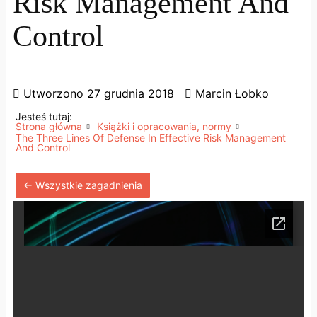
Risk Management And
Control
Utworzono
27 grudnia 2018
Marcin Łobko
Jesteś tutaj:
Strona główna
Książki i opracowania, normy
The Three Lines Of Defense In Effective Risk Management
And Control
← Wszystkie zagadnienia