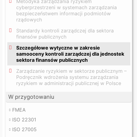
Metodyka zarządzania ryzykiem
cyberprzestrzeni w systemach zarządzania
bezpieczeństwem informacji podmiotów
rządowych
Standardy kontroli zarządczej dla sektora
finansów publicznych
Szczegółowe wytyczne w zakresie
samooceny kontroli zarządczej dla jednostek
sektora finansów publicznych
Zarządzanie ryzykiem w sektorze publicznym –
Podręcznik wdrożenia systemu zarządzania
ryzykiem w administracji publicznej w Polsce
W przygotowaniu
FMEA
ISO 22301
ISO 27005