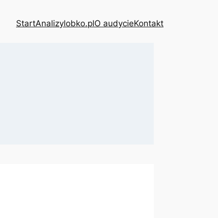
Start
Analizy
lobko.pl
O audycie
Kontakt