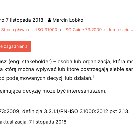
no
7 listopada 2018
Marcin Łobko
Strona główna
ISO 31000
ISO Guide 73:2009
Interesarius
e zagadnienia
usz
(
eng: stakeholder
) – osoba lub organizacja, która m
a którą można wpływać lub które postrzegają siebie sa
1
od podejmowanych decyzji lub działań.
jmująca decyzję może być interesariuszem.
73:2009, definicja 3.2.1.1/PN-ISO 31000:2012 pkt 2.13.
aktualizacja:
7 listopada 2018