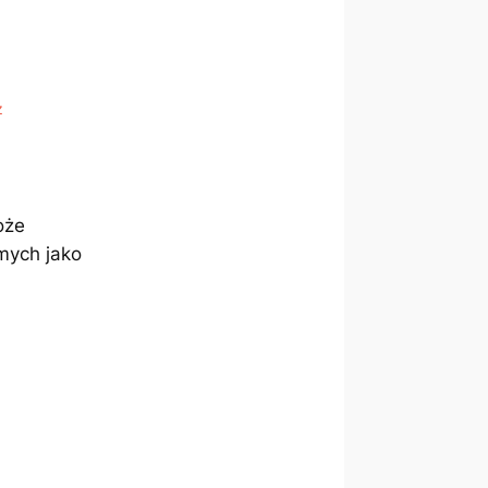
z
oże
mych jako