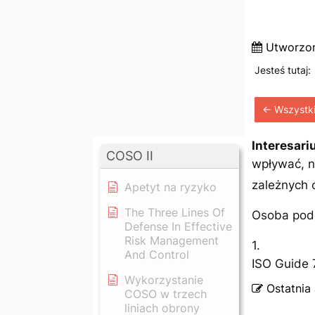
Utworzo
Jesteś tutaj:
← Wszystki
Interesari
COSO II
wpływać, n
zależnych 
Apetyt na ryzyko
The Three Lines Of
Osoba pode
Defense In Effective
Risk Management
1.
And Control
ISO Guide 
Wykorzystanie
Ostatnia 
COSO w trzech
liniach obrony